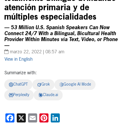
atención primaria y de
múltiples especialidades
— 53 Million U.S. Spanish Speakers Can Now
Connect 24/7 With a Bilingual, Bicultural Health
Provider Within Minutes via Text, Video, or Phone
—
marzo 22, 2022 | 08:57 am
English
Summarize with:
ChatGPT
Grok
Google AI Mode
Perplexity
Claude.ai
Facebook
X
Email
Pinterest
LinkedIn