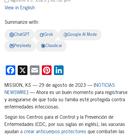
agosto 29, 2023 | 02:32 pm
English
Summarize with:
ChatGPT
Grok
Google AI Mode
Perplexity
Claude.ai
Facebook
X
Email
Pinterest
LinkedIn
MISSION, KS — 29 de agosto de 2023 — (
NOTICIAS
NEWSWIRE
) — Ahora es un buen momento para registrarse
y asegurarse de que toda su familia esté protegida contra
enfermedades infecciosas.
Según los Centros para el Control y la Prevención de
Enfermedades (CDC, por sus siglas en inglés), las vacunas
ayudan
a crear anticuerpos protectores
que combaten las