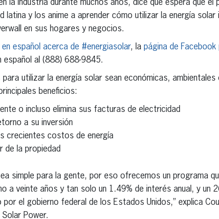
n la industria durante muchos años, dice que espera que el p
 latina y los anime a aprender cómo utilizar la energía solar
werwall en sus hogares y negocios.
 en español acerca de #energiasolar
, la
página de Facebook
 en español al (888) 688-9845.
para utilizar la energía solar sean económicas, ambientales
rincipales beneficios:
nte o incluso elimina sus facturas de electricidad
etorno a su inversión
s crecientes costos de energía
r de la propiedad
ea simple para la gente, por eso ofrecemos un programa qu
amo a veinte años y tan solo un 1.49% de interés anual, y un 
o por el gobierno federal de los Estados Unidos,” explica Co
 Solar Power.