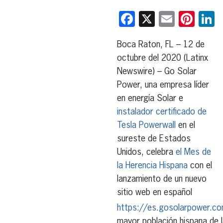
Facebook
X
Email
Pint
L
Boca Raton, FL – 12 de
octubre del 2020 (Latinx
Newswire) – Go Solar
Power, una empresa líder
en energía Solar e
instalador certificado de
Tesla Powerwall
en el
sureste de Estados
Unidos, celebra
el Mes de
la Herencia Hispana
con el
lanzamiento de un nuevo
sitio web en español
https://es.gosolarpower.c
mayor población hispana de l