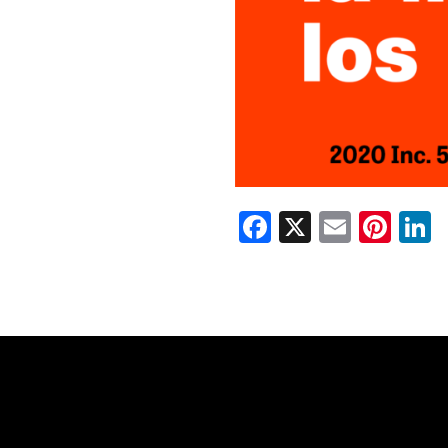
Facebook
X
Email
Pint
L