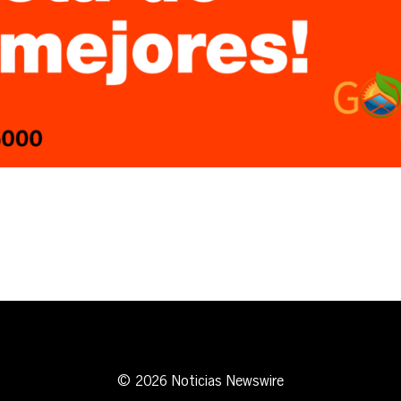
erest
inkedIn
© 2026 Noticias Newswire