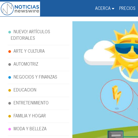
Noticias Newswire - Hi
The world changed. Your 
ACERCA
PRECIOS
NUEVO! ARTÍCULOS
EDITORIALES
ARTE Y CULTURA
AUTOMOTRIZ
NEGOCIOS Y FINANZAS
EDUCACION
ENTRETENIMIENTO
FAMILIA Y HOGAR
MODA Y BELLEZA