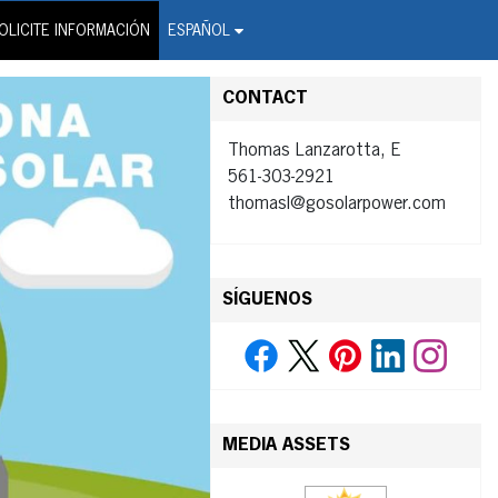
on Wire Service
OLICITE INFORMACIÓN
ESPAÑOL
CONTACT
Thomas Lanzarotta, E
561-303-2921
thomasl@gosolarpower.com
SÍGUENOS
MEDIA ASSETS