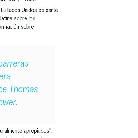
s Estados Unidos es parte
latina sobre los
formación sobre
barreras
rera
ice Thomas
ower.
lturalmente apropiados”.