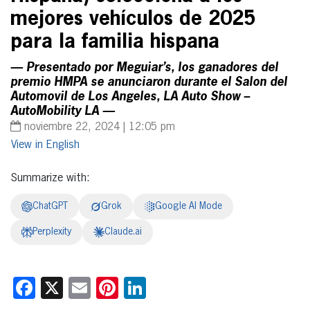
mejores vehículos de 2025
para la familia hispana
— Presentado por Meguiar’s, los ganadores del
premio HMPA se anunciaron durante el Salon del
Automovil de Los Angeles, LA Auto Show –
AutoMobility LA —
noviembre 22, 2024 | 12:05 pm
English
Summarize with:
ChatGPT
Grok
Google AI Mode
Perplexity
Claude.ai
Facebook
X
Email
Pinterest
LinkedIn