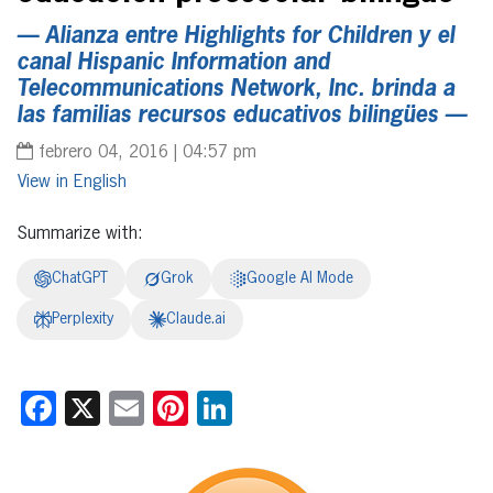
— Alianza entre Highlights for Children y el
canal Hispanic Information and
Telecommunications Network, Inc. brinda a
las familias recursos educativos bilingües —
febrero 04, 2016 | 04:57 pm
English
Summarize with:
ChatGPT
Grok
Google AI Mode
Perplexity
Claude.ai
Facebook
X
Email
Pinterest
LinkedIn