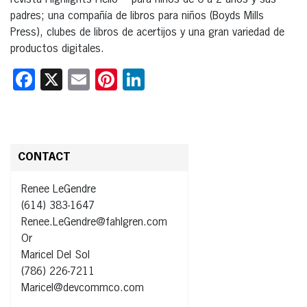
revista Highlights Hello™ para niños de 0 a 2 años y sus
padres; una compañía de libros para niños (Boyds Mills
Press), clubes de libros de acertijos y una gran variedad de
productos digitales.
Facebook
X
Email
Pinterest
LinkedIn
CONTACT
Renee LeGendre
(614) 383-1647
Renee.LeGendre@fahlgren.com
Or
Maricel Del Sol
(786) 226-7211
Maricel@devcommco.com