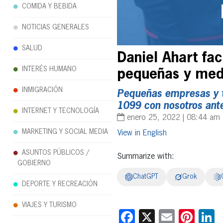
COMIDA Y BEBIDA
NOTICIAS GENERALES
SALUD
Daniel Ahart fac
INTERÉS HUMANO
pequeñas y med
INMIGRACIÓN
Pequeñas empresas y 
1099
con nosotros ant
INTERNET Y TECNOLOGÍA
enero 25, 2022 | 08:44 am
MARKETING Y SOCIAL MEDIA
English
ASUNTOS PÚBLICOS /
Summarize with:
GOBIERNO
ChatGPT
Grok
DEPORTE Y RECREACIÓN
VIAJES Y TURISMO
Facebook
X
Email
Pint
L