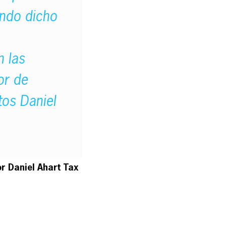
endo dicho
n las
or de
os Daniel
r Daniel Ahart Tax