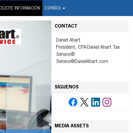
on Wire Service
OLICITE INFORMACIÓN
ESPAÑOL
CONTACT
Daniel Ahart
President, CPA-Daniel Ahart Tax
Service®
Service@DanielAhart.com
SÍGUENOS
MEDIA ASSETS