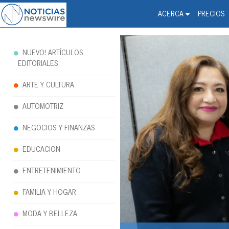
Noticias Newswire - Hi
The world changed. Your 
ACERCA
PRECIOS
NUEVO! ARTÍCULOS
EDITORIALES
ARTE Y CULTURA
AUTOMOTRIZ
NEGOCIOS Y FINANZAS
EDUCACION
ENTRETENIMIENTO
FAMILIA Y HOGAR
MODA Y BELLEZA