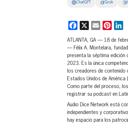
ChatGPT
Grok
Facebook
X
Email
Pint
L
ATLANTA, GA — 18 de febr
— Félix A. Montelara, funda
presenta la séptima edición
2023. Es la única competenc
los creadores de contenido d
Estados Unidos de América (
Como parte del proceso, lo
registrar su podcast en Lat
Audio Dice Network está con
independientes y corporativo
hay espacio para los patroc