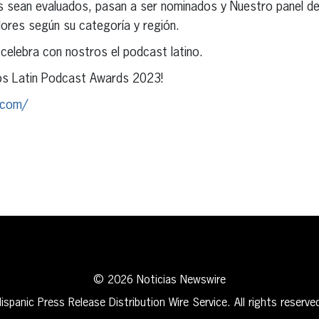
sean evaluados, pasan a ser nominados y Nuestro panel de ju
dores según su categoría y región.
celebra con nostros el podcast latino.
los Latin Podcast Awards 2023!
.com/
erest
inkedIn
© 2026 Noticias Newswire
ispanic Press Release Distribution Wire Service. All rights reserve