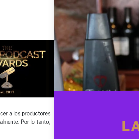
Click here to subscribe and
receive the latest industry news,
professional development tips,
webinars, and more!
cer a los productores
almente. Por lo tanto,