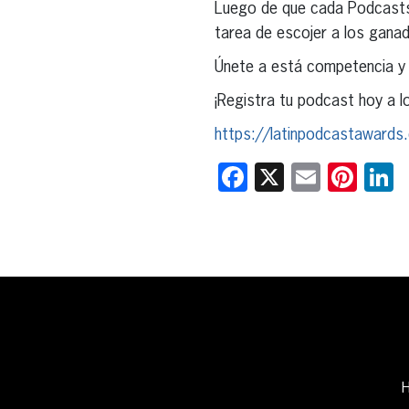
Luego de que cada Podcasts 
tarea de escojer a los gana
Únete a está competencia y 
¡Registra tu podcast hoy a 
https://latinpodcastawards
Facebook
X
Email
Pint
L
H