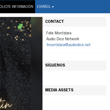
on Wire Service
OLICITE INFORMACIÓN
ESPAÑOL
CONTACT
Felix Montelara
Audio Dice Network
fmontelara@audiodice.net
SÍGUENOS
MEDIA ASSETS