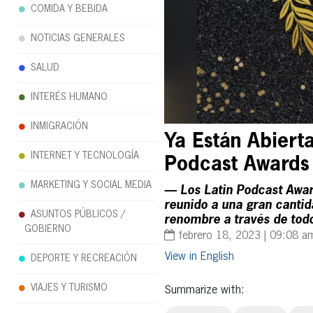
COMIDA Y BEBIDA
NOTICIAS GENERALES
SALUD
INTERÉS HUMANO
INMIGRACIÓN
Ya Están Abiert
INTERNET Y TECNOLOGÍA
Podcast Awards
MARKETING Y SOCIAL MEDIA
— Los Latin Podcast Awar
reunido a una gran canti
ASUNTOS PÚBLICOS /
renombre a través de tod
GOBIERNO
febrero 18, 2023 | 09:08 a
English
DEPORTE Y RECREACIÓN
VIAJES Y TURISMO
Summarize with: