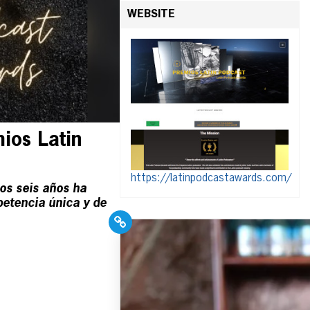
WEBSITE
ios Latin
https://latinpodcastawards.com/
os seis años ha
etencia única y de
PR Pros: Unleash your
Hispanic PR excellence
with our Trade Journal
+ Weekly Newsletter!