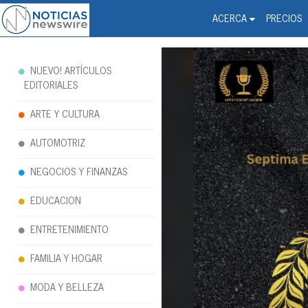
Noticias Newswire - Hi
The world changed. Your 
ACERCA
PRECIOS
NUEVO! ARTÍCULOS
EDITORIALES
ARTE Y CULTURA
AUTOMOTRIZ
NEGOCIOS Y FINANZAS
EDUCACION
ENTRETENIMIENTO
FAMILIA Y HOGAR
MODA Y BELLEZA