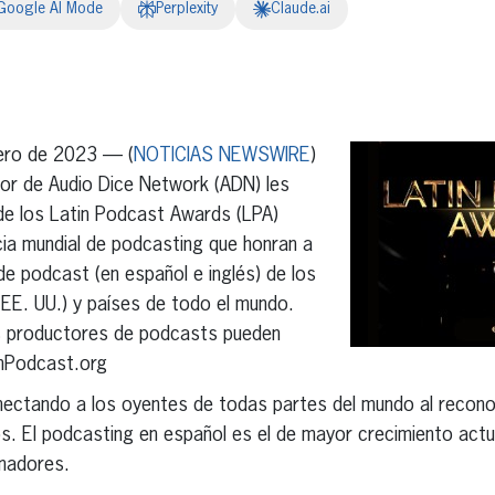
Google AI Mode
Perplexity
Claude.ai
erest
inkedIn
ero de 2023 — (
NOTICIAS NEWSWIRE
)
dor de Audio Dice Network (ADN) les
 de los Latin Podcast Awards (LPA)
ia mundial de podcasting que honran a
e podcast (en español e inglés) de los
EE. UU.) y países de todo el mundo.
s productores de podcasts pueden
inPodcast.org
ectando a los oyentes de todas partes del mundo al recono
s. El podcasting en español es el de mayor crecimiento actu
inadores.