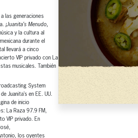
s a las generaciones
ca.
¡Juanita’s Menudo,
sica y la cultura al
 mexicana durante el
al llevará a cinco
cierto VIP privado con La
tistas musicales. También
 Broadcasting System
de Juanita’s en EE. UU.
ina de inicio
es: La Raza 97.9 FM,
to VIP privado. En
José,
ntonio, los oyentes