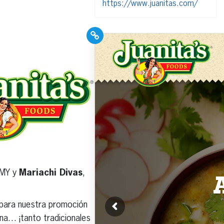
https://www.juanitas.com/
PR Pros: Unleash your
Hispanic PR
excellence with our
Trade Journal +
Weekly Newsletter!
Click here to subscribe and
MMY y
Mariachi Divas
,
receive the latest industry
news, professional
development tips, webinars,
 para nuestra promoción
and more!
na… ¡tanto tradicionales