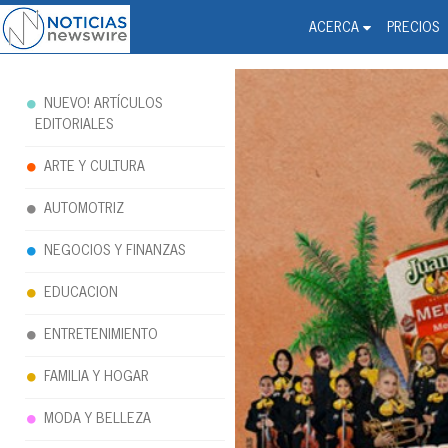
Noticias Newswire - Hi
The world changed. Your 
ACERCA
PRECIOS
NUEVO! ARTÍCULOS
EDITORIALES
ARTE Y CULTURA
AUTOMOTRIZ
NEGOCIOS Y FINANZAS
EDUCACION
ENTRETENIMIENTO
FAMILIA Y HOGAR
MODA Y BELLEZA