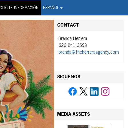
on Wire Service
OLICITE INFORMACIÓN
ESPAÑOL
CONTACT
Brenda Herrera
626.841.3699
brenda@theherreraagency.com
SÍGUENOS
MEDIA ASSETS