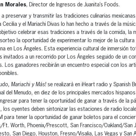
n Morales
, Director de Ingresos de Juanita’s Foods.
a preservar y transmitir las tradiciones culinarias mexicana
a Cecilia y el Mariachi Divas lo han hecho a través de la músi
jetivo celebrar esas tradiciones a través de la comida, la mú
sorteo la oportunidad de experimentar lo mejor de la cultura
na en Los Ángeles. Esta experiencia cultural de inmersión tot
 invitados a un recorrido por Los Ángeles seguido de un con
as. Los ganadores recibirán un encuentro especial con los ar
onibles.
udo, Mariachi y Más!
se realizará en iHeart radio y Spanish
al del Menudo, en diez de los principales mercados hispanos 
ngresar para tener la oportunidad de ganar a través de la pág
 los oyentes deben sintonizar las estaciones de radio local
para tener la oportunidad de ganar boletos para el concier
s/Ft. Worth, Phoenix/Prescott, San Francisco/Oakland/San 
o, San Diego, Houston, Fresno/Visalia, Las Vegas y San A