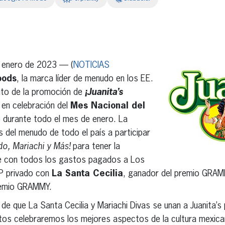
erest
inkedIn
enero de 2023 — (
NOTICIAS
oods
, la marca líder de menudo en los EE.
ento de la promoción de
¡Juanita’s
en celebración del
Mes Nacional del
 durante todo el mes de enero. La
 del menudo de todo el país a participar
do, Mariachi y Más!
para tener la
je con todos los gastos pagados a Los
IP privado con
La Santa Cecilia
, ganador del premio GRA
remio GRAMMY.
 que La Santa Cecilia y Mariachi Divas se unan a Juanita’s
ntos celebraremos los mejores aspectos de la cultura mexica