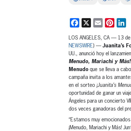
Facebook
X
Email
Pint
L
LOS ANGELES, CA — 13 de 
NEWSWIRE
) —
Juanita’s F
UU., anunció hoy el lanzami
Menudo, Mariachi y Más!
Menudo
que se lleva a cabo
campaña invita a los amantes
en el sorteo
¡Juanita’s Menu
oportunidad de ganar un via
Ángeles para un concierto V
dos veces ganadoras del p
“Estamos muy emocionados de
¡Menudo, Mariachi y Más! Ju