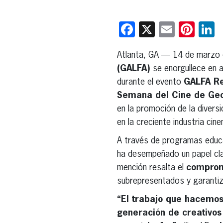
Facebook
X
Email
Pint
L
Atlanta, GA — 14 de marzo
(GALFA)
se enorgullece en 
durante el evento
GALFA Re
Semana del Cine de Geo
en la promoción de la divers
en la creciente industria cin
A través de programas educa
ha desempeñado un papel clav
mención resalta el
comprom
subrepresentados y garantiza
“El trabajo que hacemos
generación de creativos