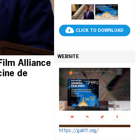
CLICK TO DOWNLOAD
WEBSITE
ilm Alliance
cine de
https://galiff.org/