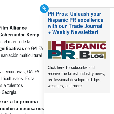
PR Pros: Unleash your
Hispanic PR excellence
with our Trade Journal
Film Alliance
+ Weekly Newsletter!
 Gobernador Kemp
en el marco de la
gnificativas
de GALFA
narración multicultural
Click here to subscribe and
as secundarias, GALFA
receive the latest industry news,
ticulturales. Esta
professional development tips,
s a talentos
webinars, and more!
e Georgia.
erar a la próxima
 mentoría necesarios