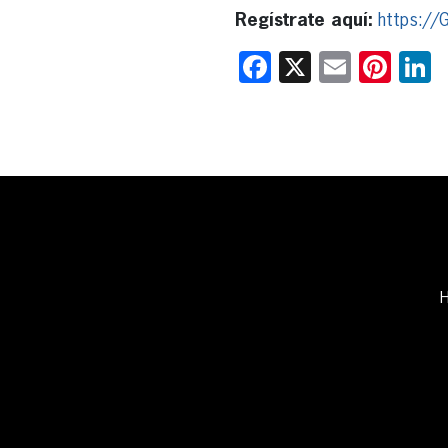
Regístrate aquí:
https://
Facebook
X
Email
Pint
L
H