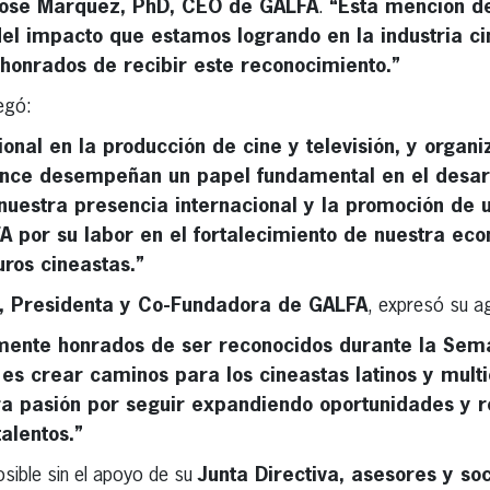
ose Marquez, PhD, CEO de GALFA
.
“Esta mención d
el impacto que estamos logrando en la industria c
 honrados de recibir este reconocimiento.”
egó:
ional en la producción de cine y televisión, y organ
iance desempeñan un papel fundamental en el desar
nuestra presencia internacional y la promoción de 
LFA por su labor en el fortalecimiento de nuestra ec
ros cineastas.”
e, Presidenta y Co-Fundadora de GALFA
, expresó su a
mente honrados de ser reconocidos durante la Sem
es crear caminos para los cineastas latinos y multic
a pasión por seguir expandiendo oportunidades y r
alentos.”
osible sin el apoyo de su
Junta Directiva, asesores y so