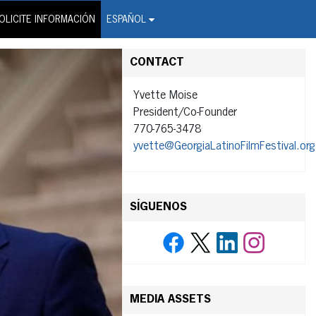
on Wire Service
OLICITE INFORMACIÓN
ESPAÑOL
CONTACT
Yvette Moise
President/Co-Founder
770-765-3478
yvette@GeorgiaLatinoFilmFestival.org
SÍGUENOS
MEDIA ASSETS