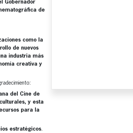
el Gobernador
inematográfica de
izaciones como la
rollo de nuevos
una industria más
onomía creativa y
gradecimiento:
ana del Cine de
ulturales, y esta
ecursos para la
cios estratégicos
.