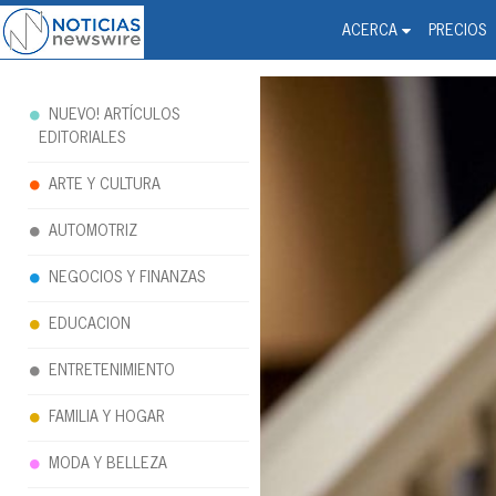
Noticias Newswire - Hi
The world changed. Your 
ACERCA
PRECIOS
NUEVO! ARTÍCULOS
EDITORIALES
ARTE Y CULTURA
AUTOMOTRIZ
NEGOCIOS Y FINANZAS
EDUCACION
ENTRETENIMIENTO
FAMILIA Y HOGAR
MODA Y BELLEZA