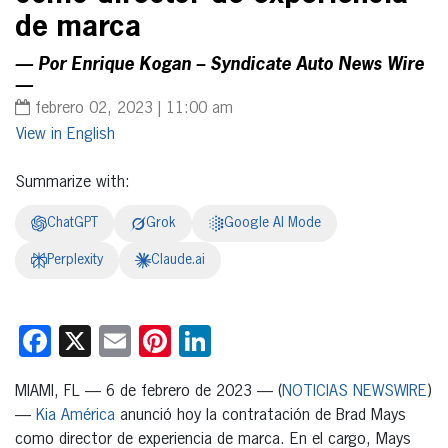
de marca
— Por Enrique Kogan – Syndicate Auto News Wire
—
febrero 02, 2023 | 11:00 am
English
Summarize with:
ChatGPT
Grok
Google AI Mode
Perplexity
Claude.ai
Facebook
X
Email
Pinterest
LinkedIn
MIAMI, FL — 6 de febrero de 2023 — (
NOTICIAS NEWSWIRE
)
—
Kia América
anunció hoy la contratación de Brad Mays
como director de experiencia de marca. En el cargo, Mays