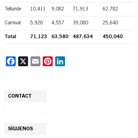
Telluride
10,411
9,082
71,913
62,782
Carnival
5,928
4,557
39,080
25,640
Total
71,123
63,580
487,634
450,040
Facebook
X
Email
Pinterest
LinkedIn
CONTACT
SÍGUENOS