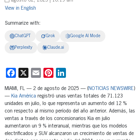
agosto 02, 2025 | 10:19 am
English
Summarize with:
ChatGPT
Grok
Google AI Mode
Perplexity
Claude.ai
Facebook
X
Email
Pinterest
LinkedIn
MIAMI, FL — 2 de agosto de 2025 — (
NOTICIAS NEWSWIRE
)
—
Kia América
registró unas ventas totales de 71.123
unidades en julio, lo que representa un aumento del 12 %
con respecto al mismo período del año anterior. Además, las
ventas a través de los concesionarios Kia en julio
aumentaron un 9 % interanual, mientras que los modelos
electrificados y SUV alcanzaron un crecimiento de ventas de