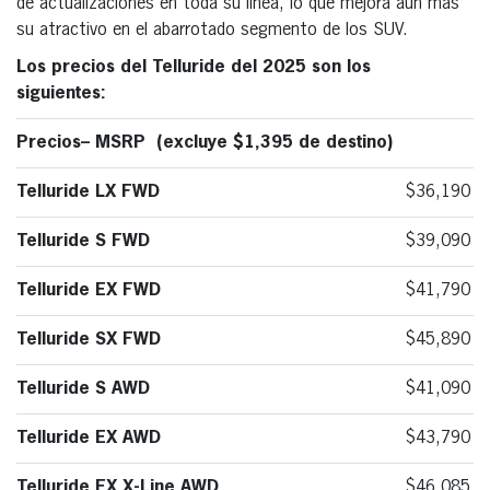
de actualizaciones en toda su línea, lo que mejora aún más
su atractivo en el abarrotado segmento de los SUV.
Los precios del Telluride del 2025 son los
siguientes:
Precios– MSRP (excluye $1,395 de destino)
Telluride LX FWD
$36,190
Telluride S FWD
$39,090
Telluride EX FWD
$41,790
Telluride SX FWD
$45,890
Telluride S AWD
$41,090
Telluride EX AWD
$43,790
Telluride EX X-Line AWD
$46,085