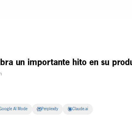
bra un importante hito en su prod
m
Google AI Mode
Perplexity
Claude.ai