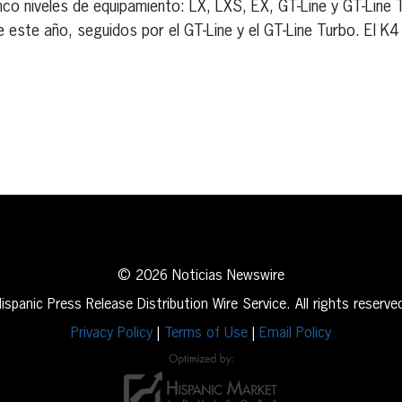
inco niveles de equipamiento: LX, LXS, EX, GT-Line y GT-Line 
 de este año, seguidos por el GT-Line y el GT-Line Turbo. El 
erest
inkedIn
© 2026 Noticias Newswire
ispanic Press Release Distribution Wire Service. All rights reserve
Privacy Policy
|
Terms of Use
|
Email Policy