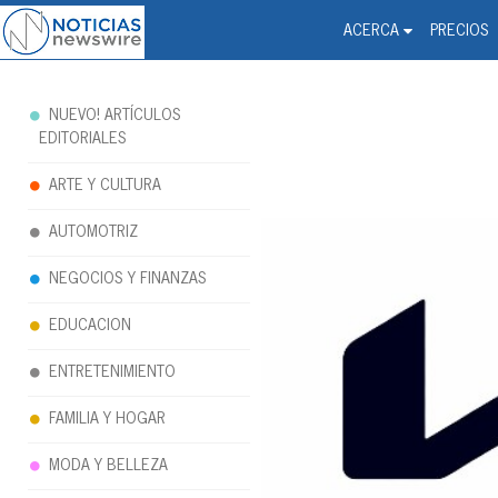
Noticias Newswire - Hi
The world changed. Your 
ACERCA
PRECIOS
NUEVO! ARTÍCULOS
EDITORIALES
ARTE Y CULTURA
AUTOMOTRIZ
NEGOCIOS Y FINANZAS
EDUCACION
ENTRETENIMIENTO
FAMILIA Y HOGAR
MODA Y BELLEZA