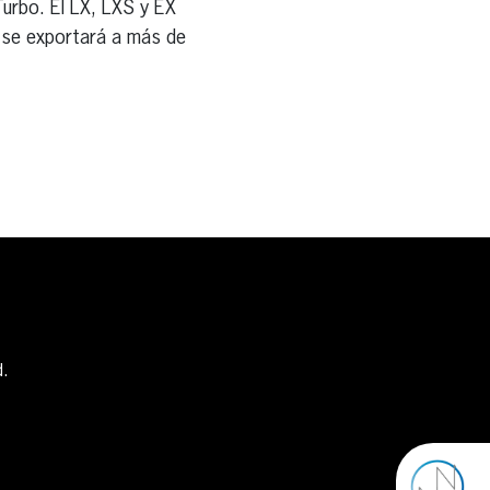
Turbo. El LX, LXS y EX
K4 se exportará a más de
d.