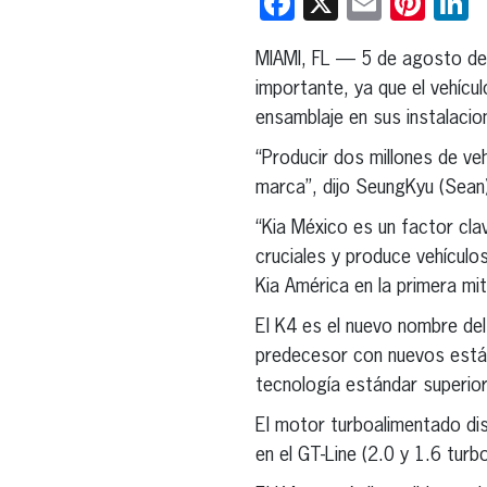
Facebook
X
Email
Pint
L
MIAMI, FL — 5 de agosto d
importante, ya que el vehícu
ensamblaje en sus instalaci
“Producir dos millones de v
marca”, dijo SeungKyu (Sean)
“Kia México es un factor cla
cruciales y produce vehícul
Kia América en la primera mi
El K4 es el nuevo nombre de
predecesor con nuevos están
tecnología estándar superior
El motor turboalimentado dis
en el GT-Line (2.0 y 1.6 turb