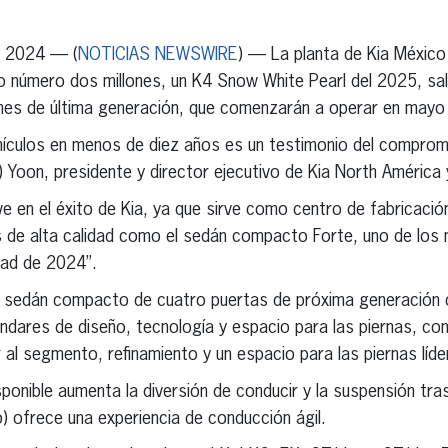
erest
inkedIn
e 2024 — (
NOTICIAS NEWSWIRE
) — La planta de Kia México
lo número dos millones, un K4 Snow White Pearl del 2025, sali
ones de última generación, que comenzarán a operar en mayo
ehículos en menos de diez años es un testimonio del comprom
 Yoon, presidente y director ejecutivo de Kia North América 
ve en el éxito de Kia, ya que sirve como centro de fabricaci
os de alta calidad como el sedán compacto Forte, uno de lo
tad de 2024”.
l sedán compacto de cuatro puertas de próxima generación 
dares de diseño, tecnología y espacio para las piernas, con
 al segmento, refinamiento y un espacio para las piernas líde
ponible aumenta la diversión de conducir y la suspensión tra
o) ofrece una experiencia de conducción ágil.