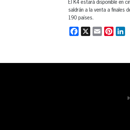
El K4 estará disponible en c
saldrán a la venta a finales
190 países.
Facebook
X
Email
Pint
L
H