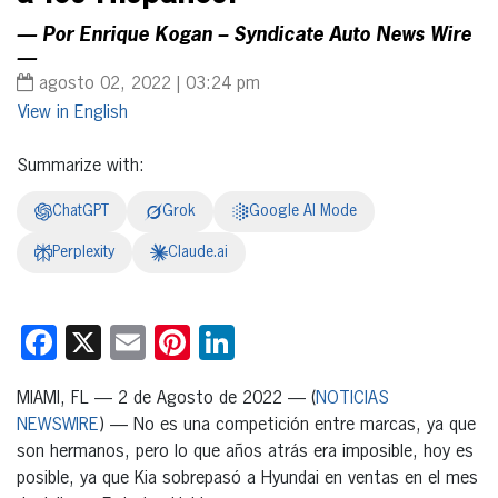
— Por Enrique Kogan – Syndicate Auto News Wire
—
agosto 02, 2022 | 03:24 pm
English
Summarize with:
ChatGPT
Grok
Google AI Mode
Perplexity
Claude.ai
Facebook
X
Email
Pinterest
LinkedIn
MIAMI, FL — 2 de Agosto de 2022 — (
NOTICIAS
NEWSWIRE
) — No es una competición entre marcas, ya que
son hermanos, pero lo que años atrás era imposible, hoy es
posible, ya que Kia sobrepasó a Hyundai en ventas en el mes