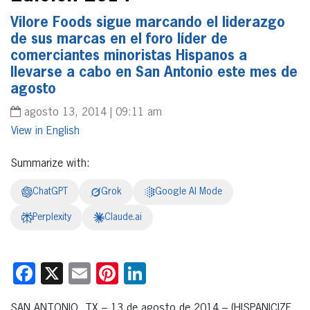
Vilore Foods sigue marcando el liderazgo
de sus marcas en el foro líder de
comerciantes minoristas Hispanos a
llevarse a cabo en San Antonio este mes de
agosto
agosto 13, 2014 | 09:11 am
English
Summarize with:
ChatGPT
Grok
Google AI Mode
Perplexity
Claude.ai
Facebook
X
Email
Pinterest
LinkedIn
SAN ANTONIO, TX – 13 de agosto de 2014 – (HISPANICIZE