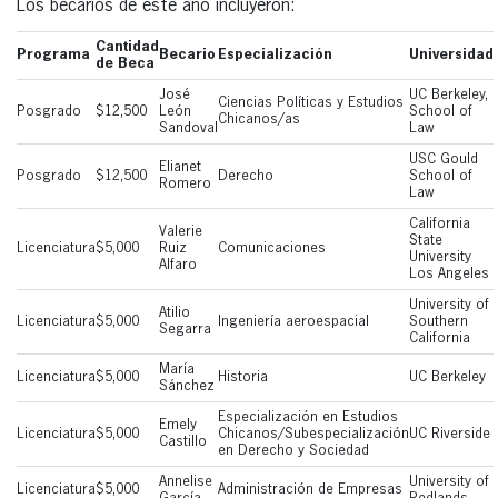
Los becarios de este año incluyeron:
Cantidad
Programa
Becario
Especialización
Universidad
de Beca
José
UC Berkeley,
Ciencias Políticas y Estudios
Posgrado
$12,500
León
School of
Chicanos/as
Sandoval
Law
USC Gould
Elianet
Posgrado
$12,500
Derecho
School of
Romero
Law
California
Valerie
State
Licenciatura
$5,000
Ruiz
Comunicaciones
University
Alfaro
Los Angeles
University of
Atilio
Licenciatura
$5,000
Ingeniería aeroespacial
Southern
Segarra
California
María
Licenciatura
$5,000
Historia
UC Berkeley
Sánchez
Especialización en Estudios
Emely
Licenciatura
$5,000
Chicanos/Subespecialización
UC Riverside
Castillo
en Derecho y Sociedad
Annelise
University of
Licenciatura
$5,000
Administración de Empresas