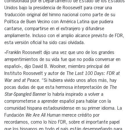
comisionada por el Departamento de Estado de los Estados
Unidos bajo la presidencia de Roosevelt para crear una
traducción original del himno nacional como parte de su
Política de Buen Vecino con América Latina que pudiera
cantarse, compartirse en el extranjero y difundirse
ampliamente. Incluso con el amplio alcance previsto de FDR,
esta versión oficial ha sido casi olvidada.
«Franklin Roosevelt dijo una vez que uno de los grandes
arrepentimientos de su vida fue que no podía conversar en
español», dijo David B. Woolner, miembro principal del
Instituto Roosevelt y autor de
The Last 100 Days: FDR at
War and at Peace
. “Si hubiera vivido unos años más, hay
pocas dudas de que esta hermosa interpretación de
The
Star-Spangled Banner
lo habría inspirado a volver a
comprometerse a aprender español para hablar con la
comunidad hispana estadounidense en su primer idioma. La
Fundación
We Are All Human
merece crédito por
recordarnos, como lo hizo FDR, sobre el importante papel
que los hispanos en todo el país están desempeñando para