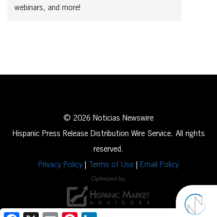
webinars, and more!
© 2026 Noticias Newswire
Hispanic Press Release Distribution Wire Service. All rights
reserved.
Privacy Policy
|
Terms of Use
|
Email Policy
Facebook
X
Email
Pinterest
LinkedIn