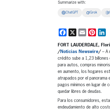
Summarize with:
ChatGPT
Grok
Facebook
X
Email
Pint
L
FORT LAUDERDALE, Flori
/
Noticias Newswire
/
– A 
crédito sube a 1,23 billones
para autos, compras minoris
en aumento, los hogares es
atrapados por el panorama 
pagos mínimos en lugar de 
quedar libres de deudas.
Para los consumidores, esta
endeudamiento de alto costo, 