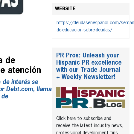
WEBSITE
https://deudasenespanol.com/seman
de-educacion-sobre-deudas/
PR Pros: Unleash your
a de
Hispanic PR excellence
e atención
with our Trade Journal
+ Weekly Newsletter!
 de interés se
or Debt.com, llama
 de
Click here to subscribe and
receive the latest industry news,
professional development tips,