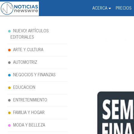
Noticias Newswire - Hi
The world changed. Your 
ACERCA
PRECIOS
NUEVO! ARTÍCULOS
EDITORIALES
ARTE Y CULTURA
AUTOMOTRIZ
NEGOCIOS Y FINANZAS
EDUCACION
ENTRETENIMIENTO
FAMILIA Y HOGAR
MODA Y BELLEZA