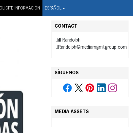
on Wire Service
OLICITE INFORMACIÓN
ESPAÑOL
CONTACT
Jill Randolph
JRandolph@mediamgmtgroup.com
SÍGUENOS
MEDIA ASSETS