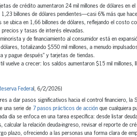
jetas de crédito aumentaron 24 mil millones de dólares en el
 1,23 billones de dólares pendientes—casi 6% más que hace
 se ubica en 1,66 billones de dólares, reflejando el costo co
 precios y tasas de interés elevadas.
minorista y de financiamiento al consumidor está en expansi
e dólares, totalizando $550 mil millones, a menudo impulsado
a y pague después” y tarjetas de tiendas.
il vuelve a crecer: los saldos aumentaron $15 mil millones, l
Reserva Federa
l, 6/2/2026)
es a dar pasos significativos hacia el control financiero, l
 una serie de
7 pasos prácticos de acción
que cualquiera 
da día se enfoca en una tarea específica: desde listar deuda
, calcular la relación deuda-ingreso, revisar el reporte de cr
rgo plazo, ofreciendo a las personas una forma clara de em