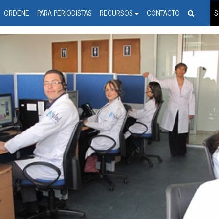
spanic Press Release Distributi
wire should 'tu'
ORDENE
PARA PERIODISTAS
RECURSOS
CONTACTO
S