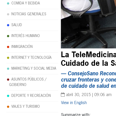
COMIDA Y BEBIDA
NOTICIAS GENERALES
SALUD
INTERÉS HUMANO
INMIGRACIÓN
La TeleMedicina
INTERNET Y TECNOLOGÍA
Cuidado de la S
MARKETING Y SOCIAL MEDIA
— ConsejoSano Reconoc
cruzar fronteras y con
ASUNTOS PÚBLICOS /
GOBIERNO
de cuidado de salud e
abril 30, 2015 | 09:06 am
DEPORTE Y RECREACIÓN
English
VIAJES Y TURISMO
Summarize with: