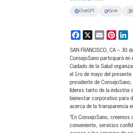
ChatGPT
Grok
Facebook
X
Email
Pint
L
SAN FRANCISCO, CA – 30 de 
ConsejoSano participará en e
Cuidado de la Salud organiza
el 1ro de mayo del presente 
presidente de ConsejoSano, 
líderes tanto de la industria
bienestar corporativo para d
acerca de la transparencia en
“En ConsejoSano, creemos qu
conveniente, servicios confi