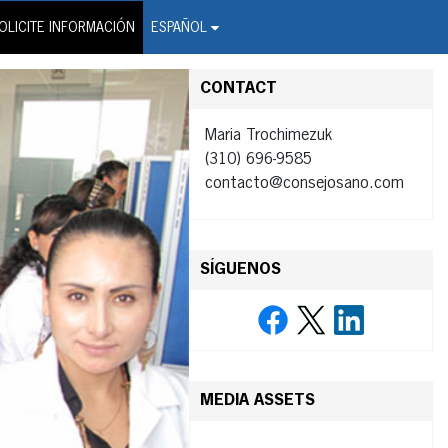
on Wire Service
OLICITE INFORMACIÓN
ESPAÑOL
CONTACT
Maria Trochimezuk
(310) 696-9585
contacto@consejosano.com
SÍGUENOS
MEDIA ASSETS