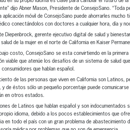
ud en su propio idioma es clave para cambiar el futuro de la 
ente” dijo Abner Mason, Presidente de ConsejoSano. “Toda 
la aplicación móvil de ConsejoSano puede ahorrarles mucho t
édico conectándolos con doctores a cualquier hora, día y no
te Diepenbrock, gerente ejecutivo digital de salud y bienest
salud de la mujer en el norte de California en Kaiser Permane
 bajo costo, ConsejoSano se esta convirtiendo en la primer
ón viable que atenúe los desafíos de un sistema de salud qu
s consumidores que hablan español.
ento de las personas que viven en California son Latinos, pe
, y de éstos sólo un pequeño porcentaje puede comunicarse 
ún en otros estados.
illones de Latinos que hablan español y son indocumentados s
 propio idioma, debido a los pocos establecimientos que ofre
cia en todo el país con un gran problema de abastecimiento
sesoría médica por problemas que no son de emergencia.