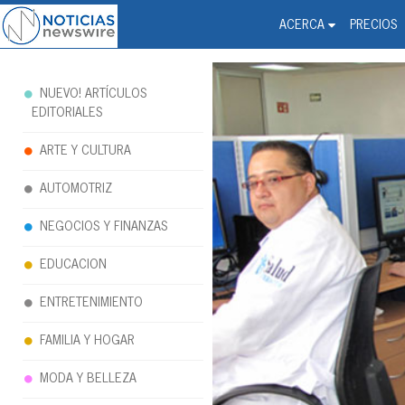
Noticias Newswire - Hi
The world changed. Your 
ACERCA
PRECIOS
NUEVO! ARTÍCULOS
EDITORIALES
ARTE Y CULTURA
AUTOMOTRIZ
NEGOCIOS Y FINANZAS
EDUCACION
ENTRETENIMIENTO
FAMILIA Y HOGAR
MODA Y BELLEZA