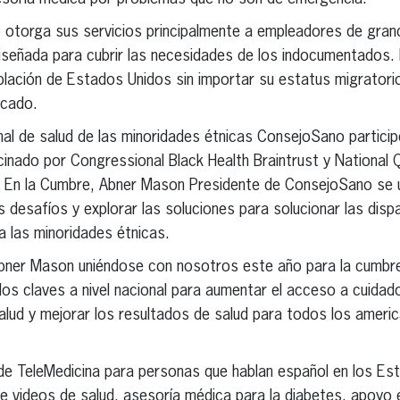
otorga sus servicios principalmente a empleadores de gran
diseñada para cubrir las necesidades de los indocumentados
oblación de Estados Unidos sin importar su estatus migratori
rcado.
al de salud de las minoridades étnicas ConsejoSano particip
inado por Congressional Black Health Braintrust y National Q
En la Cumbre, Abner Mason Presidente de ConsejoSano se un
s desafíos y explorar las soluciones para solucionar las disp
 las minoridades étnicas.
Abner Mason uniéndose con nosotros este año para la cumbre
s claves a nivel nacional para aumentar el acceso a cuidado
salud y mejorar los resultados de salud para todos los americ
de TeleMedicina para personas que hablan español en los Es
de videos de salud, asesoría médica para la diabetes, apoyo e