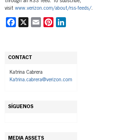
through an RSS feed. To subscribe,
visit
www.verizon.com/about/rss-feeds/
.
Facebook
X
Email
Pinterest
LinkedIn
CONTACT
Katrina Cabrera
Katrina.cabrera@verizon.com
SÍGUENOS
MEDIA ASSETS