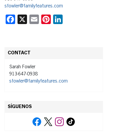
sfowler@familyfeatures.com
Facebook
X
Email
Pinterest
LinkedIn
CONTACT
Sarah Fowler
913-647-0938
sfowler@familyfeatures.com
SÍGUENOS