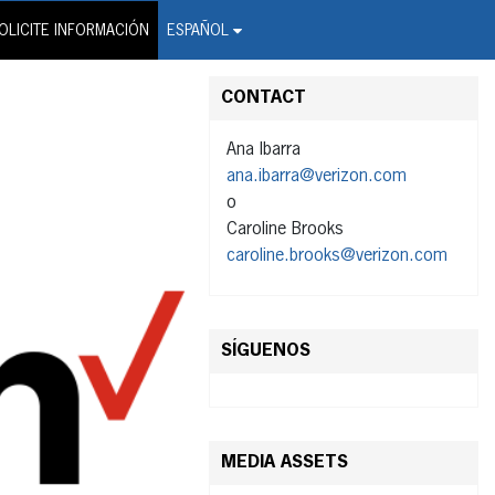
on Wire Service
OLICITE INFORMACIÓN
ESPAÑOL
CONTACT
Ana Ibarra
ana.ibarra@verizon.com
o
Caroline Brooks
caroline.brooks@verizon.com
SÍGUENOS
MEDIA ASSETS