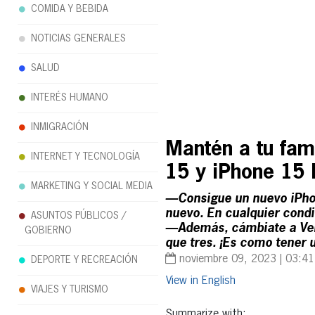
COMIDA Y BEBIDA
NOTICIAS GENERALES
SALUD
INTERÉS HUMANO
INMIGRACIÓN
Mantén a tu fami
INTERNET Y TECNOLOGÍA
15 y iPhone 15 
MARKETING Y SOCIAL MEDIA
—Consigue un nuevo iPhon
nuevo. En cualquier cond
ASUNTOS PÚBLICOS /
—Además, cámbiate a Veri
GOBIERNO
que tres. ¡Es como tener 
noviembre 09, 2023 | 03:4
DEPORTE Y RECREACIÓN
English
VIAJES Y TURISMO
Summarize with: