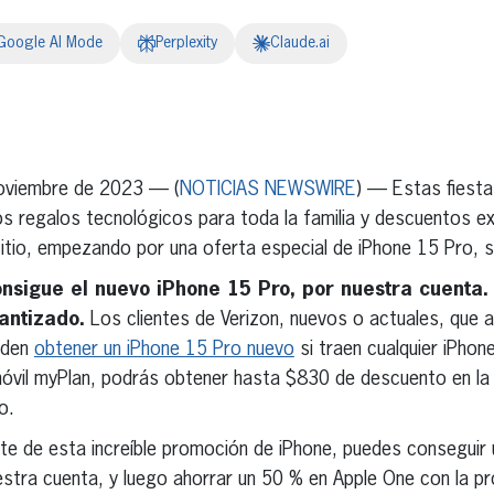
Google AI Mode
Perplexity
Claude.ai
erest
inkedIn
oviembre de 2023 — (
NOTICIAS NEWSWIRE
) — Estas fiestas
os regalos tecnológicos para toda la familia y descuentos e
itio, empezando por una oferta especial de iPhone 15 Pro, s
onsigue el nuevo iPhone 15 Pro, por nuestra cuenta.
antizado.
Los clientes de Verizon, nuevos o actuales, que a
ueden
obtener un iPhone 15 Pro nuevo
si traen cualquier iPhon
móvil myPlan, podrás obtener hasta $830 de descuento en la 
o.
te de esta increíble promoción de iPhone, puedes conseguir 
stra cuenta, y luego ahorrar un 50 % en Apple One con la p