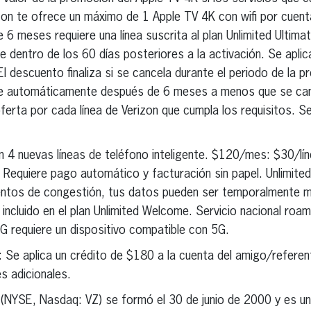
izon te ofrece un máximo de 1 Apple TV 4K con wifi por cuen
6 meses requiere una línea suscrita al plan Unlimited Ultima
ue dentro de los 60 días posteriores a la activación. Se apli
 descuento finaliza si se cancela durante el periodo de la 
e automáticamente después de 6 meses a menos que se can
erta por cada línea de Verizon que cumpla los requisitos. Se
n 4 nuevas líneas de teléfono inteligente. $120/mes: $30/lí
 Requiere pago automático y facturación sin papel. Unlimite
ntos de congestión, tus datos pueden ser temporalmente má
 incluido en el plan Unlimited Welcome. Servicio nacional roa
5G requiere un dispositivo compatible con 5G.
: Se aplica un crédito de $180 a la cuenta del amigo/referen
s adicionales.
 (NYSE, Nasdaq: VZ) se formó el 30 de junio de 2000 y es u