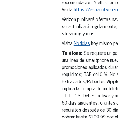
recomendación. Y ellos tamb
Visita
https://espanol.veriz
Verizon publicará ofertas na
se actualizará regularmente
streaming y más.
Visita
Noticias
hoy mismo par
Teléfono:
Se requiere un pa
una línea de smartphone nuev
promociones aplicados duran
requisitos; TAE del 0 %. No s
Extraviados/Robados.
Appl
implica la compra de un telé
11.15.23. Debes activar y ma
60 días siguientes, o antes d
requisitos después de 30 día
cobrar hasta $129.99 por el 