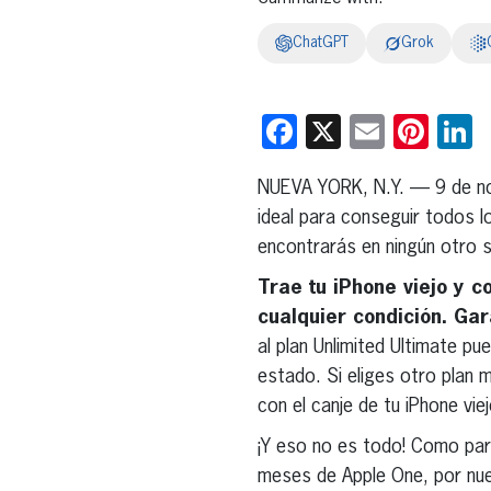
ChatGPT
Grok
Facebook
X
Email
Pint
L
NUEVA YORK, N.Y. — 9 de n
ideal para conseguir todos l
encontrarás en ningún otro s
Trae tu iPhone viejo y c
cualquier condición. Gar
al plan Unlimited Ultimate p
estado. Si eliges otro plan 
con el canje de tu iPhone viej
¡Y eso no es todo! Como par
meses de Apple One, por nue