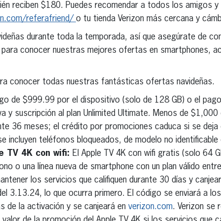
ién reciben $180. Puedes recomendar a todos los amigos y f
on.com/referafriend/
o tu tienda Verizon más cercana y cámb
videñas durante toda la temporada, así que asegúrate de cons
, para conocer nuestras mejores ofertas en smartphones, ac
a conocer todas nuestras fantásticas ofertas navideñas.
go de $999.99 por el dispositivo (solo de 128 GB) o el pago
a y suscripción al plan Unlimited Ultimate. Menos de $1,000 
te 36 meses; el crédito por promociones caduca si se deja 
e incluyen teléfonos bloqueados, de modelo no identificable o
e TV 4K con wifi:
El Apple TV 4K con wifi gratis (solo 64
fono o una línea nueva de smartphone con un plan válido entre
ntener los servicios que califiquen durante 30 días y canjear
el 3.13.24, lo que ocurra primero. El código se enviará a lo
s de la activación y se canjeará en
verizon.com
. Verizon se 
valor de la promoción del Apple TV 4K si los servicios que ca