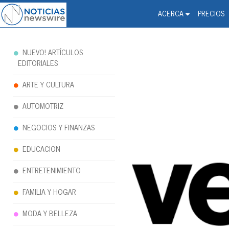
Noticias Newswire - Hi
The world changed. Your 
ACERCA
PRECIOS
NUEVO! ARTÍCULOS
EDITORIALES
ARTE Y CULTURA
AUTOMOTRIZ
NEGOCIOS Y FINANZAS
EDUCACION
ENTRETENIMIENTO
FAMILIA Y HOGAR
MODA Y BELLEZA