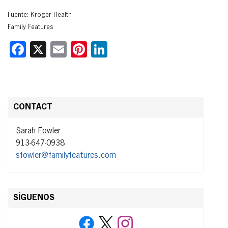
Fuente: Kroger Health
Family Features
Facebook
X
Email
Pinterest
LinkedIn
CONTACT
Sarah Fowler
913-647-0938
sfowler@familyfeatures.com
SÍGUENOS