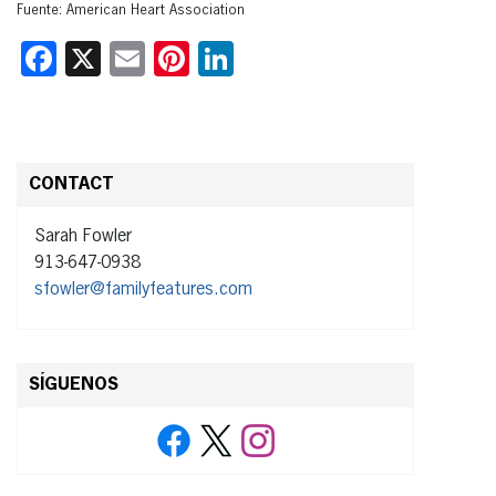
Fuente: American Heart Association
Facebook
X
Email
Pinterest
LinkedIn
CONTACT
Sarah Fowler
913-647-0938
sfowler@familyfeatures.com
SÍGUENOS