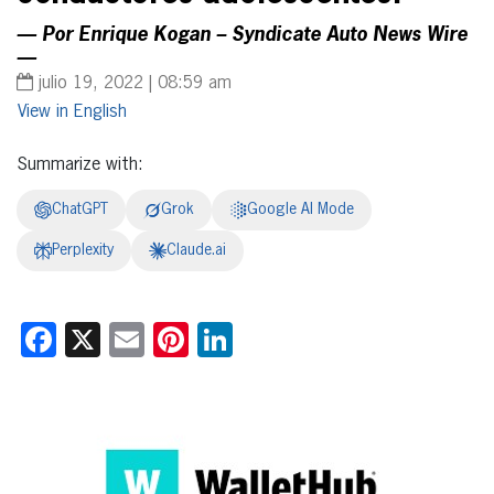
— Por Enrique Kogan – Syndicate Auto News Wire
—
julio 19, 2022 | 08:59 am
English
Summarize with:
ChatGPT
Grok
Google AI Mode
Perplexity
Claude.ai
Facebook
X
Email
Pinterest
LinkedIn