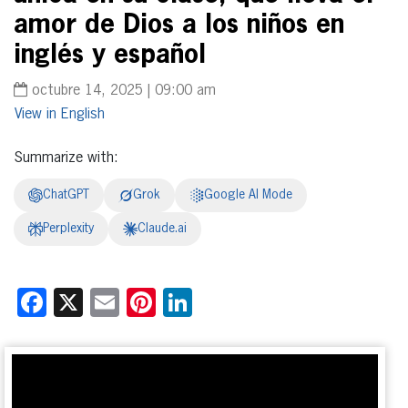
amor de Dios a los niños en
inglés y español
octubre 14, 2025 | 09:00 am
English
Summarize with:
ChatGPT
Grok
Google AI Mode
Perplexity
Claude.ai
Facebook
X
Email
Pinterest
LinkedIn