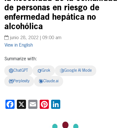
de personas en riesgo de
enfermedad hepática no
alcohólica
junio 28, 2022 | 09:00 am
English
Summarize with:
ChatGPT
Grok
Google AI Mode
Perplexity
Claude.ai
Facebook
X
Email
Pinterest
LinkedIn