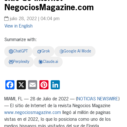
NegociosMagazine.com
julio 28, 2022 | 04:04 pm
English
Summarize with:
ChatGPT
Grok
Google AI Mode
Perplexity
Claude.ai
Facebook
X
Email
Pinterest
LinkedIn
MIAMI, FL — 28 de Julio de 2022 — (
NOTICIAS NEWSWIRE
)
— El sitio de Internet de la revista Negocios Magazine
www.negociosmagazine.com
llegó al millón de paginas
vistas en el 2022, lo que lo posiciona como uno de los
medios hispanos más visitados del sur de Florida.