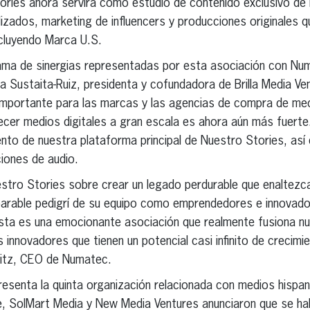
ries ahora servirá como estudio de contenido exclusivo de
ados, marketing de influencers y producciones originales qu
ncluyendo Marca U.S.
 gama de sinergias representadas por esta asociación con N
a Sustaita-Ruiz, presidenta y cofundadora de Brilla Media Ven
importante para las marcas y las agencias de compra de med
ecer medios digitales a gran escala es ahora aún más fuerte
ento de nuestra plataforma principal de Nuestro Stories, así
ciones de audio.
ro Stories sobre crear un legado perdurable que enaltezca 
mparable pedigrí de su equipo como emprendedores e innovado
Esta es una emocionante asociación que realmente fusiona n
 innovadores que tienen un potencial casi infinito de crecimi
glitz, CEO de Numatec.
esenta la quinta organización relacionada con medios hispano
, SolMart Media y New Media Ventures anunciaron que se ha