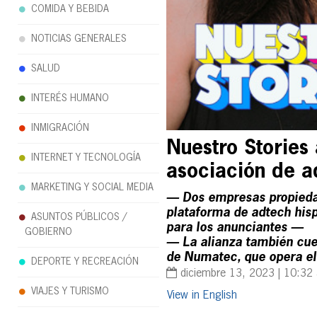
COMIDA Y BEBIDA
NOTICIAS GENERALES
SALUD
INTERÉS HUMANO
INMIGRACIÓN
Nuestro Stories
INTERNET Y TECNOLOGÍA
asociación de a
MARKETING Y SOCIAL MEDIA
— Dos empresas propiedad
plataforma de adtech hisp
ASUNTOS PÚBLICOS /
para los anunciantes —
GOBIERNO
— La alianza también cuen
de Numatec, que opera el 
DEPORTE Y RECREACIÓN
diciembre 13, 2023 | 10:32
VIAJES Y TURISMO
English