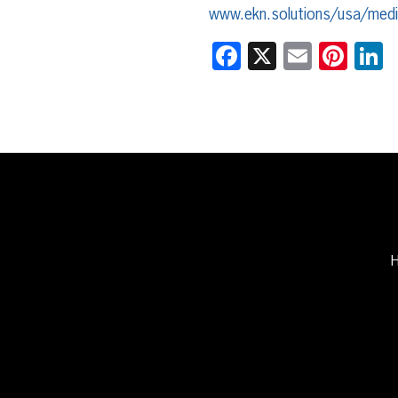
www.ekn.solutions/usa/med
Facebook
X
Email
Pint
L
H