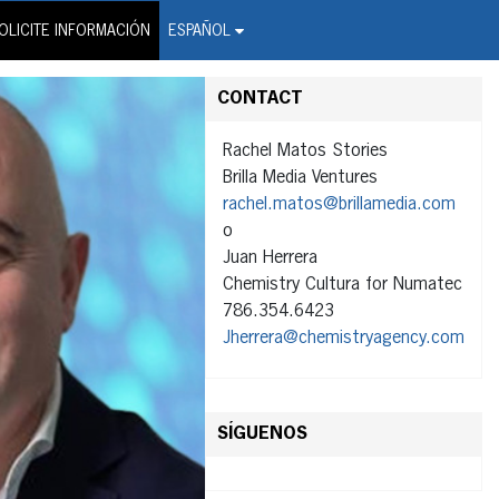
on Wire Service
OLICITE INFORMACIÓN
ESPAÑOL
CONTACT
Rachel Matos Stories
Brilla Media Ventures
rachel.matos@brillamedia.com
o
Juan Herrera
Chemistry Cultura for Numatec
786.354.6423
Jherrera@chemistryagency.com
SÍGUENOS