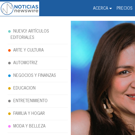
Noticias Newswire - Hi
The world changed. Your 
ACERCA
PRECIOS
NUEVO! ARTÍCULOS
EDITORIALES
ARTE Y CULTURA
AUTOMOTRIZ
NEGOCIOS Y FINANZAS
EDUCACION
ENTRETENIMIENTO
FAMILIA Y HOGAR
MODA Y BELLEZA