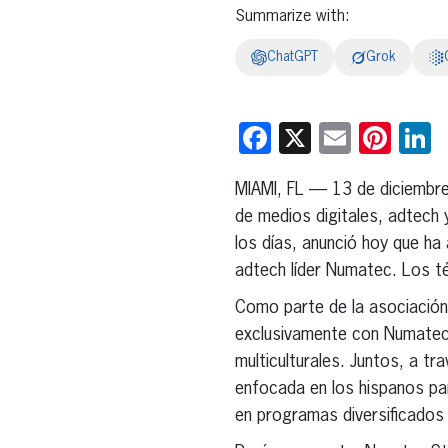
Summarize with:
ChatGPT
Grok
Facebook
X
Email
Pint
L
MIAMI, FL — 13 de diciembr
de medios digitales, adtech 
los días, anunció hoy que ha
adtech líder Numatec. Los té
Como parte de la asociación
exclusivamente con Numatec 
multiculturales. Juntos, a tr
enfocada en los hispanos par
en programas diversificados y