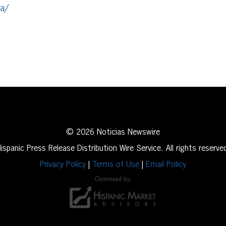
ia/
erest
inkedIn
© 2026 Noticias Newswire
ispanic Press Release Distribution Wire Service. All rights reserve
Privacy Policy
|
Terms of Use
|
Email Policy