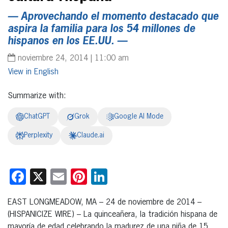
— Aprovechando el momento destacado que
aspira la familia para los 54 millones de
hispanos en los EE.UU. —
noviembre 24, 2014 | 11:00 am
English
Summarize with:
ChatGPT
Grok
Google AI Mode
Perplexity
Claude.ai
Facebook
X
Email
Pinterest
LinkedIn
EAST LONGMEADOW, MA – 24 de noviembre de 2014 –
(HISPANICIZE WIRE) – La quinceañera, la tradición hispana de
mayoría de edad celebrando la madurez de una niña de 15