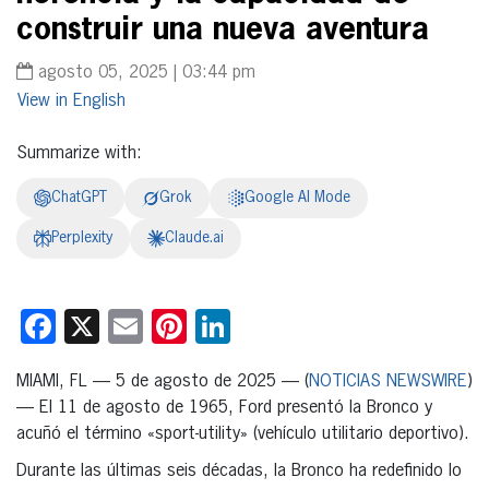
construir una nueva aventura
agosto 05, 2025 | 03:44 pm
English
Summarize with:
ChatGPT
Grok
Google AI Mode
Perplexity
Claude.ai
Facebook
X
Email
Pinterest
LinkedIn
MIAMI, FL — 5 de agosto de 2025 — (
NOTICIAS NEWSWIRE
)
— El 11 de agosto de 1965, Ford presentó la Bronco y
acuñó el término «sport-utility» (vehículo utilitario deportivo).
Durante las últimas seis décadas, la Bronco ha redefinido lo