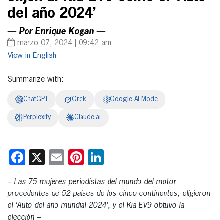
del año 2024’
— Por Enrique Kogan —
marzo 07, 2024 | 09:42 am
English
Summarize with:
ChatGPT
Grok
Google AI Mode
Perplexity
Claude.ai
Facebook
X
Email
Pinterest
LinkedIn
– Las 75 mujeres periodistas del mundo del motor
procedentes de 52 países de los cinco continentes, eligieron
el ‘Auto del año mundial 2024’, y el Kia EV9 obtuvo la
elección –