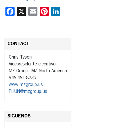
Facebook
X
Email
Pinterest
LinkedIn
CONTACT
Chris Tyson
Vicepresidente ejecutivo
MZ Group - MZ North America
949-491-8235
www.mzgroup.us
PHUN@mzgroup.us
SÍGUENOS