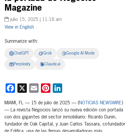
Magazine
julio 15, 2025 | 11:18 am
English
Summarize with:
ChatGPT
Grok
Google AI Mode
Perplexity
Claude.ai
Facebook
X
Email
Pinterest
LinkedIn
MIAMI, FL — 15 de julio de 2025 — (
NOTICIAS NEWSWIRE
)
— La revista Negocios lanzó su nueva edición con portada
con dos gigantes del sector inmobiliario: Ricardo Dunin,
fundador de Oak Capital, y Juan Carlos Tassara, cofundador
de Edifica, una de las firmas desarrolladoras más