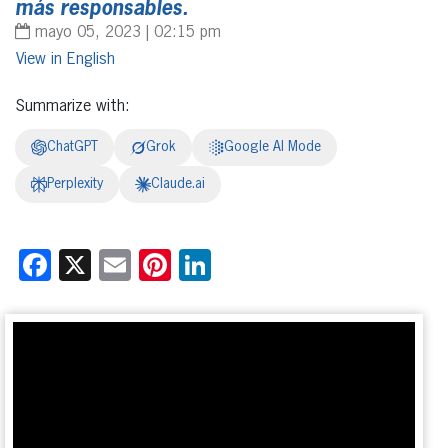
más responsables.
mayo 05, 2023 | 02:15 pm
English
Summarize with:
ChatGPT
Grok
Google AI Mode
Perplexity
Claude.ai
Facebook
X
Email
Pinterest
LinkedIn