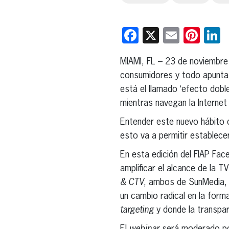
Facebook
X
Email
Pint
L
MIAMI, FL – 23 de noviembre
consumidores y todo apunta 
está el llamado ‘efecto dobl
mientras navegan la Internet
Entender este nuevo hábito d
esto va a permitir establecer
En esta edición del FIAP Fac
amplificar el alcance de la T
& CTV
, ambos de SunMedia,
un cambio radical en la form
targeting
y donde la transpar