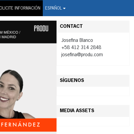
on Wire Service
OLICITE INFORMACIÓN
ESPAÑOL
CONTACT
Josefina Blanco
+58 412 314 2848
josefina@produ.com
SÍGUENOS
MEDIA ASSETS