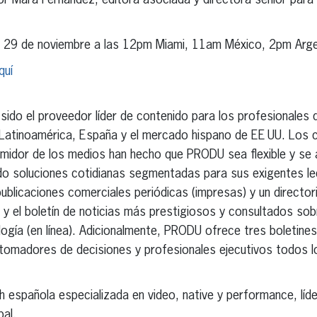
 Mara Fernández, editora asociada y directora sénior para
s 29 de noviembre a las 12pm Miami, 11am México, 2pm Arge
quí
sido el proveedor líder de contenido para los profesionales de
n Latinoamérica, España y el mercado hispano de EE UU. Los 
idor de los medios han hecho que PRODU sea flexible y se 
do soluciones cotidianas segmentadas para sus exigentes l
licaciones comerciales periódicas (impresas) y un directori
y el boletín de noticias más prestigiosos y consultados sobr
ología (en línea). Adicionalmente, PRODU ofrece tres boletine
tomadores de decisiones y profesionales ejecutivos todos l
española especializada en video, native y performance, líde
bal.