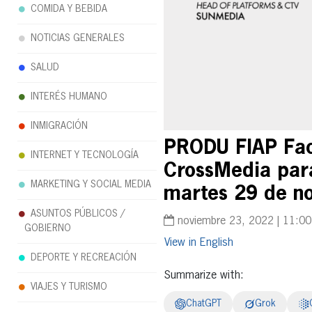
COMIDA Y BEBIDA
NOTICIAS GENERALES
SALUD
INTERÉS HUMANO
INMIGRACIÓN
PRODU FIAP Fac
INTERNET Y TECNOLOGÍA
CrossMedia para
MARKETING Y SOCIAL MEDIA
martes 29 de n
ASUNTOS PÚBLICOS /
noviembre 23, 2022 | 11:0
GOBIERNO
English
DEPORTE Y RECREACIÓN
Summarize with:
VIAJES Y TURISMO
ChatGPT
Grok