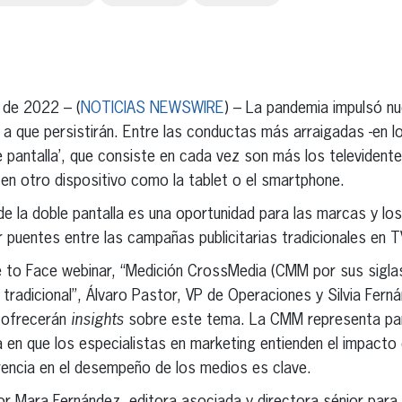
erest
inkedIn
 de 2022 – (
NOTICIAS NEWSWIRE
) – La pandemia impulsó nu
a que persistirán. Entre las conductas más arraigadas -en 
e pantalla’, que consiste en cada vez son más los televiden
 en otro dispositivo como la tablet o el smartphone.
e la doble pantalla es una oportunidad para las marcas y los
 puentes entre las campañas publicitarias tradicionales en TV 
e to Face webinar, “Medición CrossMedia (CMM por sus siglas
V tradicional”, Álvaro Pastor, VP de Operaciones y Silvia Fer
 ofrecerán
insights
sobre este tema. La CMM representa para
a en que los especialistas en marketing entienden el impacto
encia en el desempeño de los medios es clave.