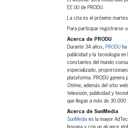
El
webinar
será moderado por
EE UU de PRODU.
La cita es el próximo marte
Para participar registrarse
a
Acerca de PRODU
Durante 34 años,
PRODU
ha 
publicidad y la tecnología e
constantes del mundo consum
especializado, proporcionan
plataforma. PRODU genera pub
Online,
además del sitio web 
televisión, publicidad y tecn
que llegan a más de 30.000 
Acerca de SunMedia
SunMedia
es la mayor AdTech 
hispana y con un alcance glo