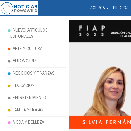
Noticias Newswire - Hi
The world changed. Your 
ACERCA
PRECIOS
NUEVO! ARTÍCULOS
EDITORIALES
ARTE Y CULTURA
AUTOMOTRIZ
NEGOCIOS Y FINANZAS
EDUCACION
ENTRETENIMIENTO
FAMILIA Y HOGAR
MODA Y BELLEZA