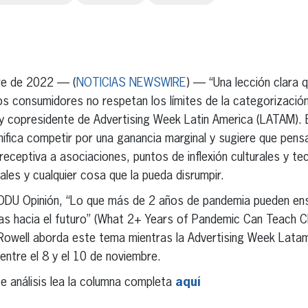
erest
inkedIn
re de 2022 — (
NOTICIAS NEWSWIRE
) — “Una lección clara 
os consumidores no respetan los límites de la categorizació
y copresidente de Advertising Week Latin America (LATAM). Ex
ifica competir por una ganancia marginal y sugiere que pens
 receptiva a asociaciones, puntos de inflexión culturales y t
es y cualquier cosa que la pueda disrumpir.
RODU Opinión, “Lo que más de 2 años de pandemia pueden en
s hacia el futuro” (What 2+ Years of Pandemic Can Teach C
 Rowell aborda este tema mientras la Advertising Week Latam
ntre el 8 y el 10 de noviembre.
 análisis lea la columna completa
aquí