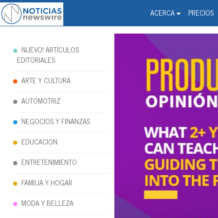
Noticias Newswire - Hi
The world changed. Your 
ACERCA
PRECIOS
NUEVO! ARTÍCULOS
EDITORIALES
ARTE Y CULTURA
AUTOMOTRIZ
NEGOCIOS Y FINANZAS
EDUCACION
ENTRETENIMIENTO
FAMILIA Y HOGAR
MODA Y BELLEZA