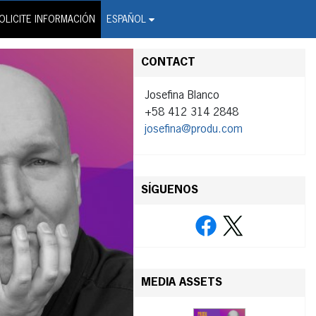
on Wire Service
OLICITE INFORMACIÓN
ESPAÑOL
CONTACT
Josefina Blanco
+58 412 314 2848
josefina@produ.com
SÍGUENOS
MEDIA ASSETS