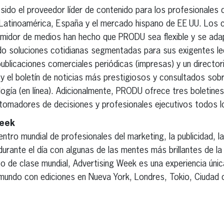
sido el proveedor líder de contenido para los profesionales de
n Latinoamérica, España y el mercado hispano de EE UU. Los 
midor de medios han hecho que PRODU sea flexible y se ada
do soluciones cotidianas segmentadas para sus exigentes l
licaciones comerciales periódicas (impresas) y un director
 y el boletín de noticias más prestigiosos y consultados sobr
ología (en línea). Adicionalmente, PRODU ofrece tres boletine
tomadores de decisiones y profesionales ejecutivos todos l
Week
ntro mundial de profesionales del marketing, la publicidad, l
durante el día con algunas de las mentes más brillantes de la
o de clase mundial, Advertising Week es una experiencia únic
 mundo con ediciones en Nueva York, Londres, Tokio, Ciudad 
erest
inkedIn