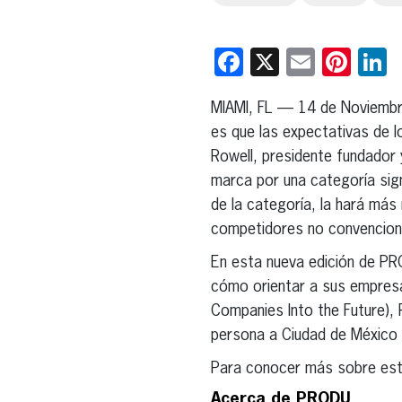
Facebook
X
Email
Pint
L
MIAMI, FL — 14 de Noviemb
es que las expectativas de l
Rowell, presidente fundador 
marca por una categoría sign
de la categoría, la hará más
competidores no convencional
En esta nueva edición de P
cómo orientar a sus empresa
Companies Into the Future),
persona a Ciudad de México e
Para conocer más sobre este
Acerca de PRODU