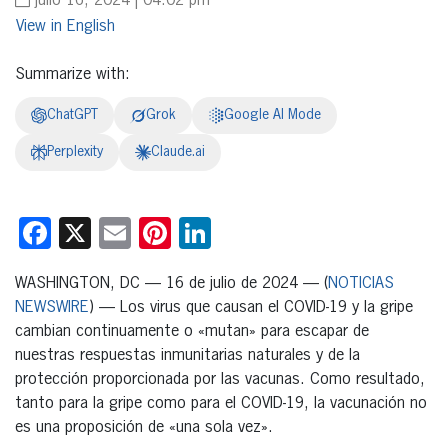
julio 16, 2024 | 04:02 pm
English
Summarize with:
ChatGPT
Grok
Google AI Mode
Perplexity
Claude.ai
Facebook
X
Email
Pinterest
LinkedIn
WASHINGTON, DC — 16 de julio de 2024 — (
NOTICIAS
NEWSWIRE
) — Los virus que causan el COVID-19 y la gripe
cambian continuamente o «mutan» para escapar de
nuestras respuestas inmunitarias naturales y de la
protección proporcionada por las vacunas. Como resultado,
tanto para la gripe como para el COVID-19, la vacunación no
es una proposición de «una sola vez».