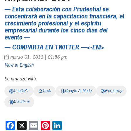
— Esta colaboración con Prudential se
concentrará en la capacitación financiera, el
crecimiento profesional y el espíritu
empresarial durante los cinco días del
evento —
—
COMPARTA EN TWITTER
—<-EM>
marzo 01, 2016 | 01:56 pm
English
Summarize with:
ChatGPT
Grok
Google AI Mode
Perplexity
Claude.ai
Facebook
X
Email
Pinterest
LinkedIn