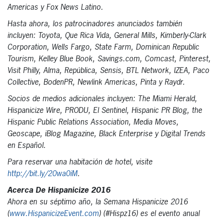
Americas y Fox News Latino.
Hasta ahora, los patrocinadores anunciados también
incluyen: Toyota, Que Rica Vida, General Mills, Kimberly-Clark
Corporation, Wells Fargo, State Farm, Dominican Republic
Tourism, Kelley Blue Book, Savings.com, Comcast, Pinterest,
Visit Philly, Alma, República, Sensis, BTL Network, IZEA, Paco
Collective, BodenPR, Newlink Americas, Pinta y Raydr.
Socios de medios adicionales incluyen: The Miami Herald,
Hispanicize Wire, PRODU, El Sentinel, Hispanic PR Blog, the
Hispanic Public Relations Association, Media Moves,
Geoscape, iBlog Magazine, Black Enterprise y Digital Trends
en Español.
Para reservar una habitación de hotel, visite
http://bit.ly/20wa0iM
.
Acerca De Hispanicize 2016
Ahora en su séptimo año, la Semana Hispanicize 2016
(
www.HispanicizeEvent.com
) (#Hispz16) es el evento anual