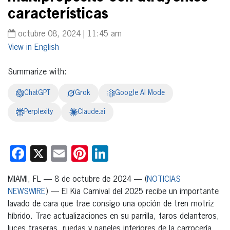
características
octubre 08, 2024 | 11:45 am
English
Summarize with:
ChatGPT
Grok
Google AI Mode
Perplexity
Claude.ai
Facebook
X
Email
Pinterest
LinkedIn
MIAMI, FL — 8 de octubre de 2024 — (
NOTICIAS
NEWSWIRE
) — El Kia Carnival del 2025 recibe un importante
lavado de cara que trae consigo una opción de tren motriz
híbrido. Trae actualizaciones en su parrilla, faros delanteros,
luces traseras, ruedas y paneles inferiores de la carrocería