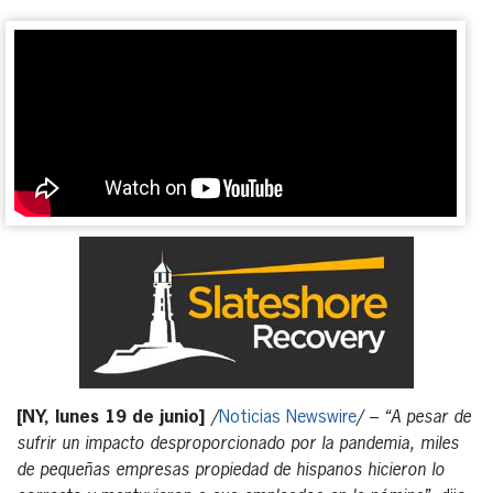
[NY, lunes 19 de junio]
/
Noticias Newswire
/ –
“A pesar de
sufrir un impacto desproporcionado por la pandemia, miles
de pequeñas empresas propiedad de hispanos hicieron lo