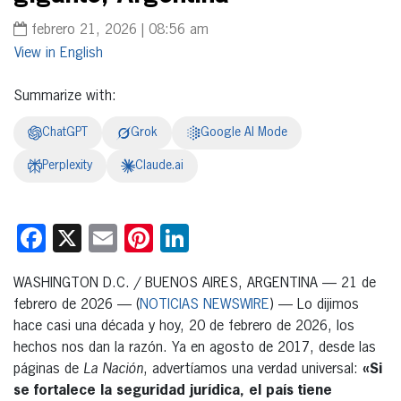
febrero 21, 2026 | 08:56 am
English
Summarize with:
ChatGPT
Grok
Google AI Mode
Perplexity
Claude.ai
Facebook
X
Email
Pinterest
LinkedIn
WASHINGTON D.C. / BUENOS AIRES, ARGENTINA — 21 de
febrero de 2026 — (
NOTICIAS NEWSWIRE
) — Lo dijimos
hace casi una década y hoy, 20 de febrero de 2026, los
hechos nos dan la razón. Ya en agosto de 2017, desde las
páginas de
La Nación
, advertíamos una verdad universal:
«Si
se fortalece la seguridad jurídica, el país tiene