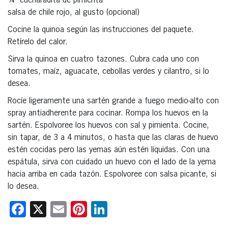
¼ cucharadita de pimienta
salsa de chile rojo, al gusto (opcional)
Cocine la quinoa según las instrucciones del paquete.
Retírelo del calor.
Sirva la quinoa en cuatro tazones. Cubra cada uno con
tomates, maíz, aguacate, cebollas verdes y cilantro, si lo
desea.
Rocíe ligeramente una sartén grande a fuego medio-alto con
spray antiadherente para cocinar. Rompa los huevos en la
sartén. Espolvoree los huevos con sal y pimienta. Cocine,
sin tapar, de 3 a 4 minutos, o hasta que las claras de huevo
estén cocidas pero las yemas aún estén líquidas. Con una
espátula, sirva con cuidado un huevo con el lado de la yema
hacia arriba en cada tazón. Espolvoree con salsa picante, si
lo desea.
Facebook
X
Email
Pinterest
LinkedIn