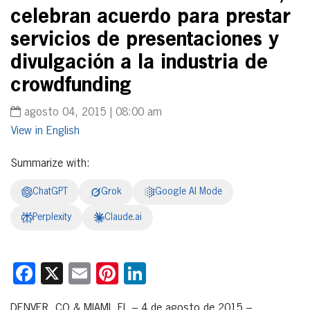
celebran acuerdo para prestar
servicios de presentaciones y
divulgación a la industria de
crowdfunding
agosto 04, 2015 | 08:00 am
English
Summarize with:
ChatGPT
Grok
Google AI Mode
Perplexity
Claude.ai
Facebook
X
Email
Pinterest
LinkedIn
DENVER, CO & MIAMI, FL – 4 de agosto de 2015 –