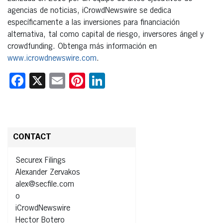
agencias de noticias, iCrowdNewswire se dedica
específicamente a las inversiones para financiación
alternativa, tal como capital de riesgo, inversores ángel y
crowdfunding. Obtenga más información en
www.icrowdnewswire.com
.
Facebook
X
Email
Pinterest
LinkedIn
CONTACT
Securex Filings
Alexander Zervakos
alex@secfile.com
o
iCrowdNewswire
Hector Botero