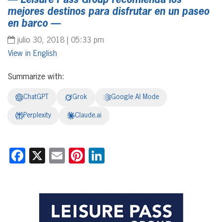
— Leisure Pass Group recomienda los
mejores destinos para disfrutar en un paseo
en barco —
julio 30, 2018 | 05:33 pm
English
Summarize with:
ChatGPT
Grok
Google AI Mode
Perplexity
Claude.ai
Facebook
X
Email
Pinterest
LinkedIn