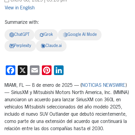
enero 08, 2025 | 03:20 pm
English
Summarize with:
ChatGPT
Grok
Google AI Mode
Perplexity
Claude.ai
Facebook
X
Email
Pinterest
LinkedIn
MIAMI, FL — 8 de enero de 2025 — (
NOTICIAS NEWSWIRE
)
— SiriusXM y Mitsubishi Motors North America, Inc. (MMNA)
anunciaron un acuerdo para lanzar SiriusXM con 360L en
vehículos Mitsubishi seleccionados del año modelo 2025,
incluido el nuevo SUV Outlander que debutó recientemente,
como parte de una extensión del acuerdo que continuará la
relación entre las dos compañías hasta el 2030.