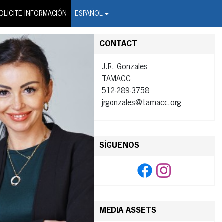
on Wire Service
OLICITE INFORMACIÓN
ESPAÑOL
CONTACT
J.R. Gonzales
TAMACC
512-289-3758
jrgonzales@tamacc.org
SÍGUENOS
MEDIA ASSETS