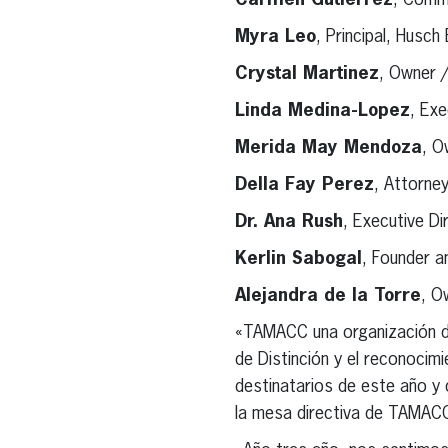
Carmen Gutierrez
, Comm
Myra Leo
, Principal, Husch
Crystal Martinez
, Owner 
Linda Medina-Lopez
, Exe
Merida May Mendoza
, O
Della Fay Perez
, Attorne
Dr. Ana Rush
, Executive Di
Kerlin Sabogal
, Founder a
Alejandra de la Torre
, O
«TAMACC una organización de
de Distinción y el reconocim
destinatarios de este año y
la mesa directiva de TAMAC