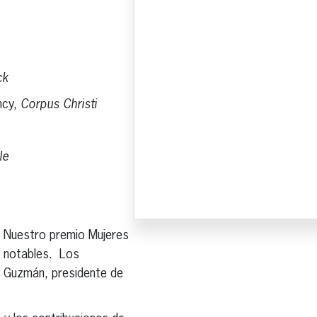
ck
ncy,
Corpus Christi
le
. Nuestro premio Mujeres
s notables. Los
l Guzmán, presidente de