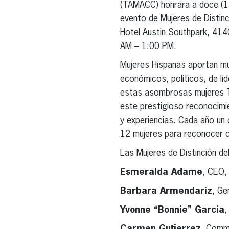
(TAMACC) honrara a doce (12)
evento de Mujeres de Distinc
Hotel Austin Southpark, 414
AM – 1:00 PM.
Mujeres Hispanas aportan m
económicos, políticos, de li
estas asombrosas mujeres TA
este prestigioso reconocimie
y experiencias. Cada año un
12 mujeres para reconocer c
Las Mujeres de Distinción d
Esmeralda Adame
, CEO,
Barbara Armendariz
, Ge
Yvonne “Bonnie” Garcia
,