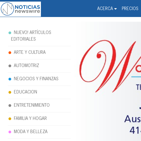
Noticias Newswire - Hi
The world changed. Your 
ACERCA
PRECIOS
NUEVO! ARTÍCULOS
EDITORIALES
ARTE Y CULTURA
AUTOMOTRIZ
NEGOCIOS Y FINANZAS
EDUCACION
ENTRETENIMIENTO
FAMILIA Y HOGAR
MODA Y BELLEZA