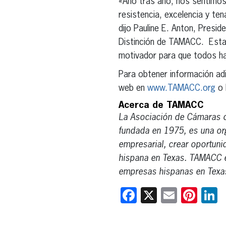
«Año tras año, nos sentimos 
resistencia, excelencia y te
dijo Pauline E. Anton, Pres
Distinción de TAMACC. Estam
motivador para que todos 
Para obtener información adi
web en
www.TAMACC.org
o 
Acerca de TAMACC
La Asociación de Cámaras d
fundada en 1975, es una org
empresarial, crear oportuni
hispana en Texas. TAMACC 
empresas hispanas en Texa
Facebook
X
Email
Pint
L