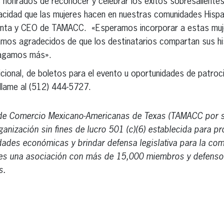
honrados de reconocer y celebrar los éxitos sobresalientes
nacidad que las mujeres hacen en nuestras comunidades Hisp
identa y CEO de TAMACC. «Esperamos incorporar a estas muj
os agradecidos de que los destinatarios compartan sus his
hagamos más».
cional, de boletos para el evento u oportunidades de patrocin
llame al (512) 444-5727.
e Comercio Mexicano-Americanas de Texas (TAMACC por sus
anización sin fines de lucro 501 (c)(6) establecida para pr
dades económicas y brindar defensa legislativa para la co
es una asociación con más de 15,000 miembros y defens
s.
erest
inkedIn