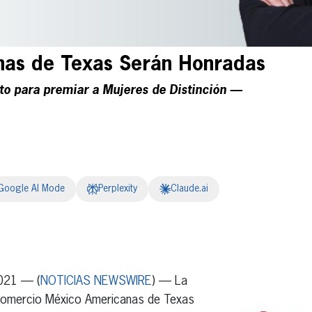
nas de Texas Serán Honradas
o para premiar a Mujeres de Distinción —
Google AI Mode
Perplexity
Claude.ai
erest
inkedIn
021 — (
NOTICIAS NEWSWIRE
) — La
Comercio México Americanas de Texas