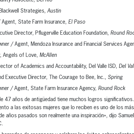
unity Advocate,
Del Rio
 Blackwell Strategies,
Austin
/ Agent, State Farm Insurance,
El Paso
cutive Director, Pflugerville Education Foundation,
Round Ro
wner / Agent, Mendoza Insurance and Financial Services Age
y, Angels of Love,
McAllen
rector of Academics and Accountability, Del Valle ISD,
Del Val
nd Executive Director, The Courage to Bee, Inc.,
Spring
wner / Agent, State Farm Insurance Agency,
Round Rock
 47 años de antigüedad tiene muchos logros significativos
iento a las exitosas mujeres que lo reciben es uno de los má
 de años pasados son realmente una inspiración», dijo Samue
C.