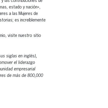
 y las contribuciones de
anas, estado y nación»,
eres a las Mujeres de
torias; es increíblemente
io, visite nuestro sitio
 siglas en inglés),
omover el liderazgo
munidad empresarial
ores de más de 800,000