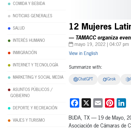
COMIDA Y BEBIDA
NOTICIAS GENERALES
12 Mujeres Lati
SALUD
— TAMACC organiza event
INTERÉS HUMANO
mayo 19, 2022 | 04:07 pm
INMIGRACIÓN
English
INTERNET Y TECNOLOGÍA
Summarize with:
MARKETING Y SOCIAL MEDIA
ChatGPT
Grok
ASUNTOS PÚBLICOS /
GOBIERNO
Facebook
X
Email
Pint
L
DEPORTE Y RECREACIÓN
BUDA, TX — 19 de Mayo, 2
VIAJES Y TURISMO
Asociación de Cámaras de 