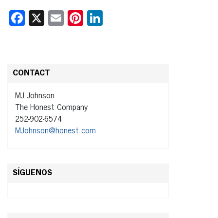
Facebook
X
Email
Pinterest
LinkedIn
CONTACT
MJ Johnson
The Honest Company
252-902-6574
MJohnson@honest.com
SÍGUENOS