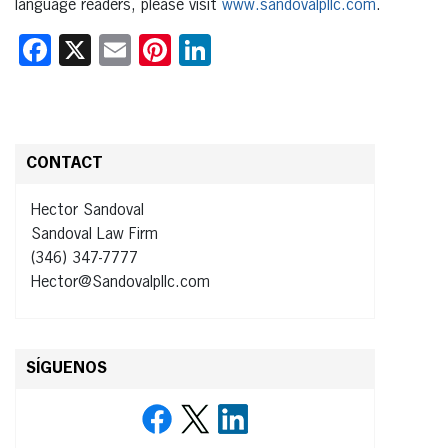
language readers, please visit
www.sandovalpllc.com
.
Facebook
X
Email
Pinterest
LinkedIn
CONTACT
Hector Sandoval
Sandoval Law Firm
(346) 347-7777
Hector@Sandovalpllc.com
SÍGUENOS